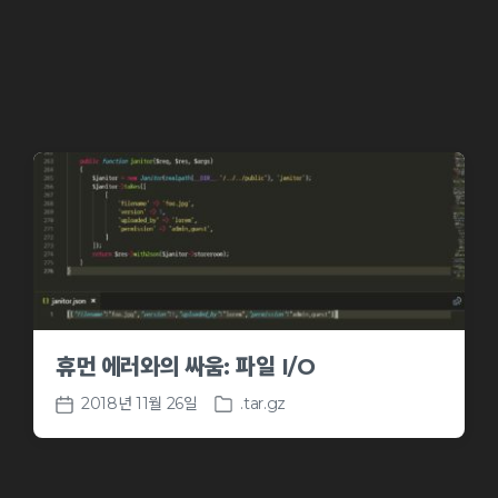
d
a
i
t
n
e
휴먼 에러와의 싸움: 파일 I/O
2018년 11월 26일
.tar.gz
P
P
o
o
s
s
t
t