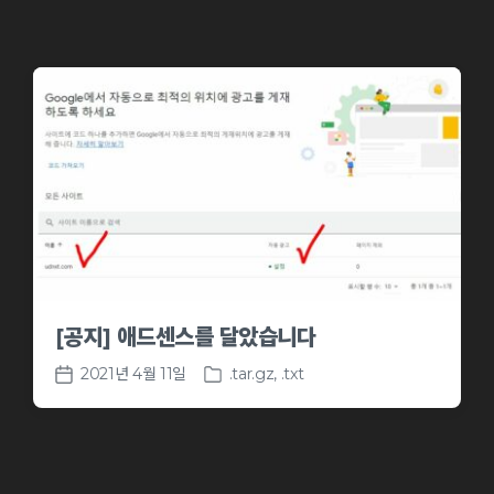
[공지] 애드센스를 달았습니다
2021년 4월 11일
.tar.gz
,
.txt
P
P
o
o
s
s
t
t
e
d