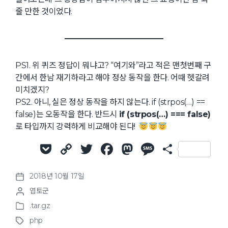
줄 만한 것이었다.
PS1. 위 퀴즈 정답이 뭐냐고? “여기와”라고 적은 맨첫번째 구
간에서 한남 재기하라고 해야 정상 동작을 한다. 어때 헷갈려
미치겠지?
PS2. 아니, 실은 정상 동작을 하지 않는다. if (strpos(…) ==
false)는 오동작을 한다. 반드시
if (strpos(…) === false)
로 타입까지 강력하게 비교해야 된다!
P
C
T
F
M
M
S
o
o
w
a
a
e
h
2018년 10월 17일
c
p
it
c
st
ss
ar
P
P
엽토군
o
k
y
te
e
o
a
e
o
s
.tar.gz
et
Li
r
b
d
g
P
s
t
php
o
t
d
T