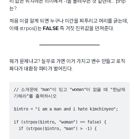
리 없는 위치라는 의미에서 -1을 돌려주는 것 같던데… php
는?
처음 이걸 알게 되면 누구나 미간을 찌푸리고 머리를 긁는데,
이때 strpos()는
FALSE
즉 거짓 진위값을 던져준다.
뭐가 문제냐고? 실무로 가면 이거 가지고 변수 만들고 로직
짜다가 대환장 파티가 벌어진다.
// 소개문에 "man"이 있고 "woman"이 없을 때 "한남재
기해라"를 출력하시오
$intro = "i am a man and i hate kimchinyeo";
if (strpos($intro, "woman") == false) {
