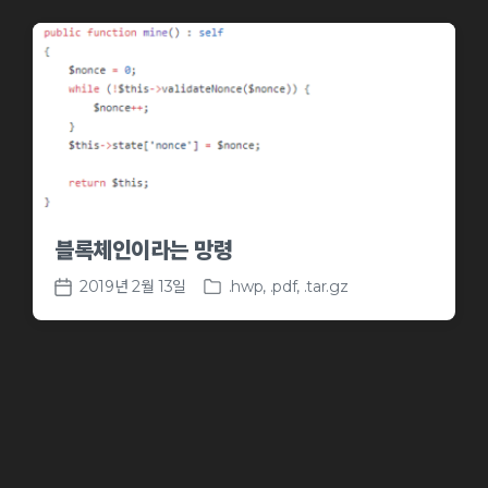
블록체인이라는 망령
2019년 2월 13일
.hwp
,
.pdf
,
.tar.gz
P
P
o
o
s
s
t
t
e
d
d
a
i
t
n
e