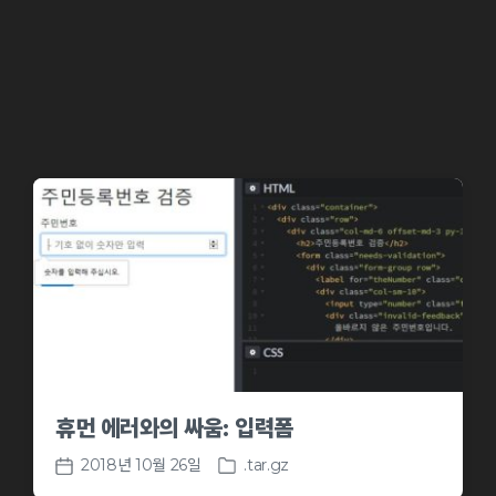
e
d
d
a
i
t
n
e
휴먼 에러와의 싸움: 입력폼
2018년 10월 26일
.tar.gz
P
P