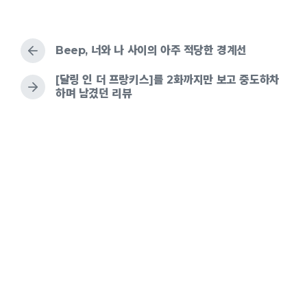
n
o
o
e
s
e
a
a
k
o
n
t
d
t
g
e
b
e
g
k
d
Beep, 너와 나 사이의 아주 적당한 경계선
y
e
i
d
n
[달링 인 더 프랑키스]를 2화까지만 보고 중도하차
w
하며 남겼던 리뷰
i
t
h