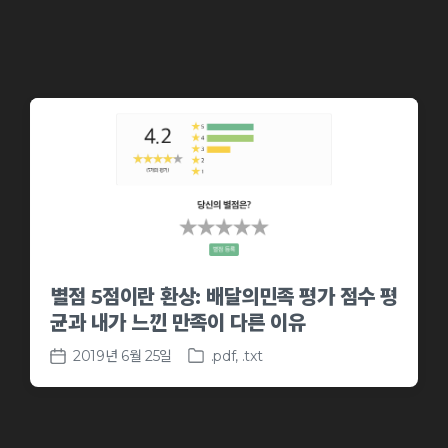
n
e
별점 5점이란 환상: 배달의민족 평가 점수 평
균과 내가 느낀 만족이 다른 이유
2019년 6월 25일
.pdf
,
.txt
P
P
o
o
s
s
t
t