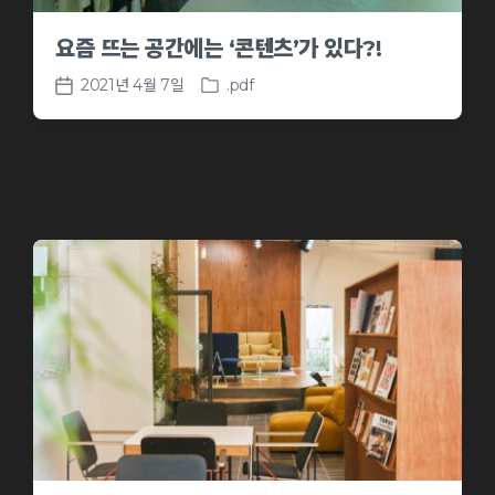
요즘 뜨는 공간에는 ‘콘텐츠’가 있다?!
2021년 4월 7일
.pdf
P
P
o
o
s
s
t
t
e
d
d
a
i
t
n
e