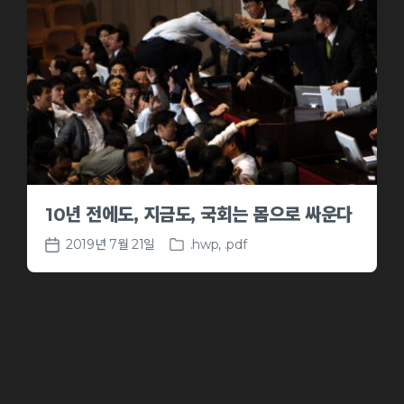
10년 전에도, 지금도, 국회는 몸으로 싸운다
2019년 7월 21일
.hwp
,
.pdf
P
P
o
o
s
s
t
t
e
d
d
a
i
t
n
e