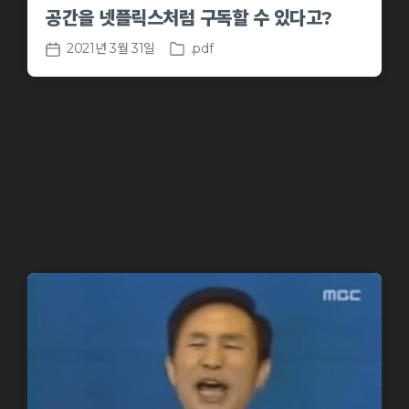
공간을 넷플릭스처럼 구독할 수 있다고?
2021년 3월 31일
.pdf
P
P
o
o
s
s
t
t
e
d
d
a
i
t
n
e