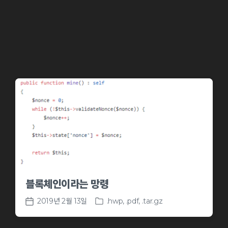
e
d
d
a
i
t
n
e
블록체인이라는 망령
2019년 2월 13일
.hwp
,
.pdf
,
.tar.gz
P
P
o
o
s
s