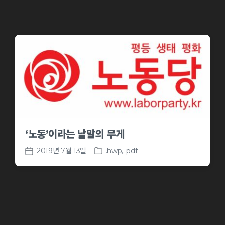
‘노동’이라는 낱말의 무게
2019년 7월 13일
.hwp
,
.pdf
P
P
o
o
s
s
t
t
e
d
d
a
i
t