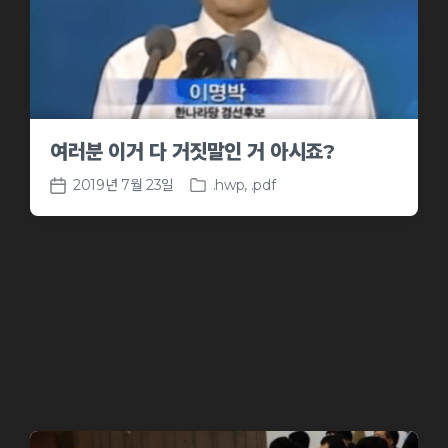
여러분 이거 다 거짓말인 거 아시죠?
2019년 7월 23일
.hwp
,
.pdf
P
P
o
o
s
s
t
t
e
d
d
a
i
t
n
e