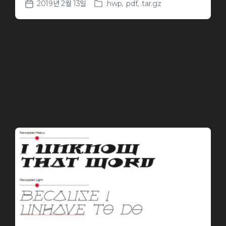
2019년 2월 13일
.hwp
,
.pdf
,
.tar.gz
P
P
o
o
s
s
t
t
e
d
d
a
i
t
n
e