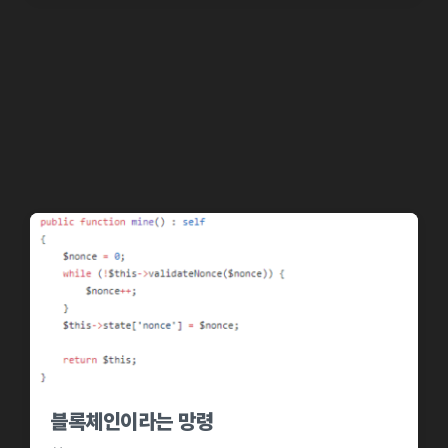
s
s
t
t
e
d
d
a
i
t
n
e
블록체인이라는 망령