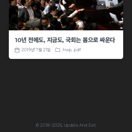
10년 전에도, 지금도, 국회는 몸으로 싸운다
2019년 7월 21일
.hwp
,
.pdf
P
P
o
o
s
s
t
t
e
d
d
a
i
t
n
e
© 2018~2026, Update And Exit.