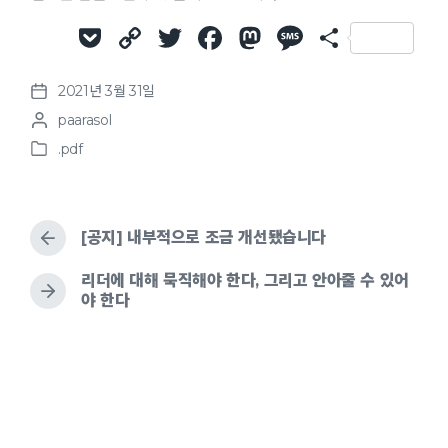
P
C
T
F
M
M
S
o
o
w
a
a
e
h
2021년 3월 31일
c
p
it
c
st
ss
ar
P
P
paarasol
o
k
y
te
e
o
a
e
o
s
.pdf
et
Li
r
b
d
g
P
s
t
o
t
d
n
o
o
e
s
e
a
k
o
n
t
d
t
[공지] 내부적으로 조금 개선됐습니다
e
b
e
k
d
y
리더에 대해 묵직해야 한다, 그리고 안아줄 수 있어
i
야 한다
n