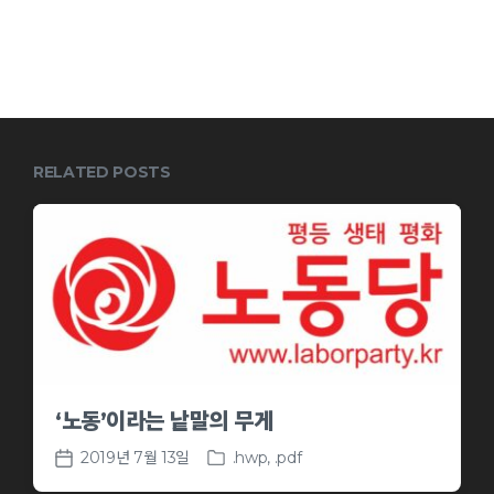
RELATED POSTS
‘노동’이라는 낱말의 무게
2019년 7월 13일
.hwp
,
.pdf
P
P
o
o