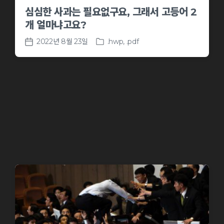
심심한 사과는 필요없구요, 그래서 고등어 2
개 얼마냐고요?
2022년 8월 23일
.hwp
,
.pdf
P
P
o
o
s
s
t
t
e
d
d
a
i
t
n
e