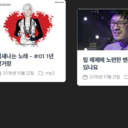
새나는 노래 – #01 1년
팀 해체에 노련한 밴
정거장
딨나요
2018년 10월 22일
.mp3
P
2018년 10월 21일
P
P
o
o
o
s
s
s
t
t
t
e
e
d
d
d
a
i
i
t
n
n
e