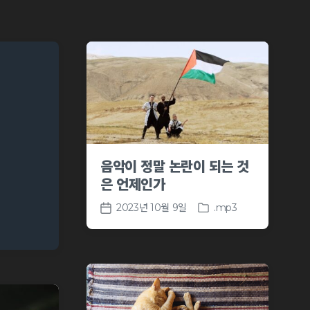
음악이 정말 논란이 되는 것
은 언제인가
2023년 10월 9일
.mp3
P
P
o
o
s
s
t
t
e
d
d
a
i
t