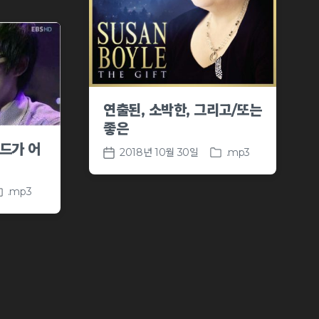
연출된, 소박한, 그리고/또는
좋은
드가 어
2018년 10월 30일
.mp3
P
P
o
o
s
s
.mp3
t
t
e
d
d
a
i
t
n
e