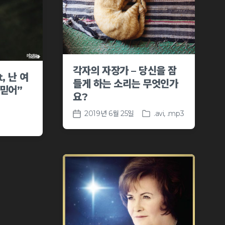
n
e
각자의 자장가 – 당신을 잠
t, 난 여
들게 하는 소리는 무엇인가
 믿어”
요?
2019년 6월 25일
.avi
,
.mp3
P
P
o
o
s
s
t
t
e
d
d
a
i
t
n
e