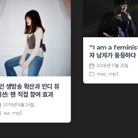
“I am a feminis
자 남자가 동등하다
2018년 11월 25일
P
.hwp
,
.mp3
o
P
s
o
1인 생방송 확산과 인디 뮤
t
s
지션: 팬 직접 참여 효과
d
t
a
e
2019년 6월 24일
t
d
.avi
,
.mp3
e
i
n