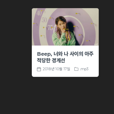
Beep, 너와 나 사이의 아주
적당한 경계선
2018년 10월 17일
.mp3
P
P
o
o
s
s
t
t
e
d
d
a
i
t
n
e