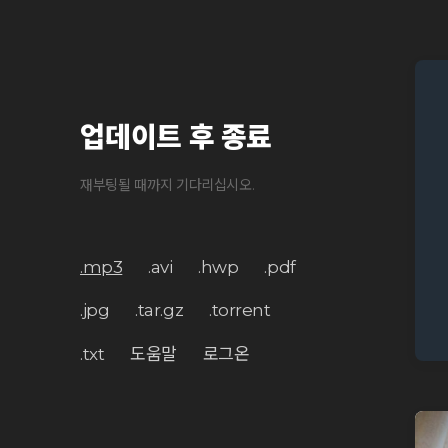
업데이트 후 종료
재부팅될 때까지 기다리십시오.
.mp3
.avi
.hwp
.pdf
.jpg
.tar.gz
.torrent
.txt
도움말
로그온