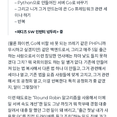
– Python으로 만들어진 서버 Go로 바꾸기
– 그리고 니거 그거 만드는데 쓴 Go 프레임워크 관련 세
미나 하기
– 반복
<와디즈 SW 인턴의 넋두리> 중
(물론 파이썬, Go에 비할 바 못 되는 쓰레기 같은 PHP니까
무시하고 싶겠지만) 같은 백엔드로서, 그리고 매주 5일 출근
하는 사람으로서 이런 참담한 언사에는 차마 낯도 들지 못하
겠다. 그치? 뭐 국회의원도 하는 일 별거 없다. 기존에 만들어
져 있는 법 복사해서 다른 법 하나 더 만들고, 그거 관련해서
세미나 열고, 기존 법을 요즘 사람들에 맞게 고치고, 그거 관련
해서 또 공청회 열고, 이걸 반복한다. 특히 공청회가 좆 같겠
지, 말이 그렇잖아?
이런 태도로는 “Round Robin 알고리즘을 사용해서 이메
일 서버 속도 개선”한 일도 그냥 까짓거 뭐 학부때 경험 대충
살려서 대충 잘 했던 그런 일이 돼 버리고, “출근 첫날 내가 사
용할 PC를 직접 드라이버를 들고 조립”하는 일도 집에 가고