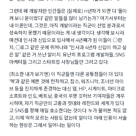
그런데 왜 개발자란 인간들은 (실제로) n년차가 되면 다 ‘돌이
켜 보니 운이었다’ 같은 말들을 많이 남기는가? 여기서부터는
내 이론인데, 그것은, 아직 개발이라는 직군이 산업 분과로서
성숙하지 못했기 때문이라는 게 내 생각이다. 생각해 보시라.
예컨대 인사과 신입으로 입사해서 4년째가 된 이들이 ○런
치, ○로그 같은 곳에 뛰쳐나와 “인사과 4년차 신입이 하고 싶
은 말” 같은 거 쓰냔 말이지. 유난히 프로그램 개발자들, SNS
마케터들 그리고 스타트업 사장님들만 그러고 있다.
(최소한 내가 보기엔) 이 직군들엔 다른 공통점들이 더 있다.
‘맥’과 같은 예쁜 것에 천착하고, 잡스, 워즈니악, 조너선 아이
브 등을 진지하게 존경하는 대신 델, HP, 시게이트, 마이크로
소프트와 인도, 베트남, 중국의 무명 깃허브 기여자들은 개무
시하며, 자기 직군만의 고충과 잣대와 레전드와 세계가 있다
고 SNS를 향해 매일 호소한다는 것이다. 누가 물어본 적도 없
고, 이제 딱히 모르는 사람도 없는데 말이다. 아래 인용이 서술
하는 현상은 그래서 일어나는 일이다.