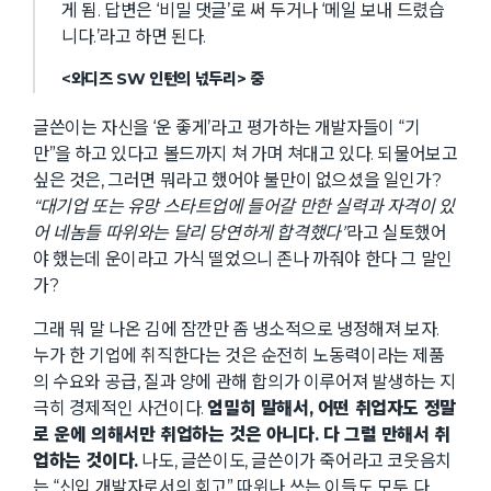
게 됨. 답변은 ‘비밀 댓글’로 써 두거나 ‘메일 보내 드렸습
니다.’라고 하면 된다.
<와디즈 SW 인턴의 넋두리> 중
글쓴이는 자신을 ‘운 좋게’라고 평가하는 개발자들이 “기
만”을 하고 있다고 볼드까지 쳐 가며 쳐대고 있다. 되물어보고
싶은 것은, 그러면 뭐라고 했어야 불만이 없으셨을 일인가?
“대기업 또는 유망 스타트업에 들어갈 만한 실력과 자격이 있
어 네놈들 따위와는 달리 당연하게 합격했다”
라고 실토했어
야 했는데 운이라고 가식 떨었으니 존나 까줘야 한다 그 말인
가?
그래 뭐 말 나온 김에 잠깐만 좀 냉소적으로 냉정해져 보자.
누가 한 기업에 취직한다는 것은 순전히 노동력이라는 제품
의 수요와 공급, 질과 양에 관해 합의가 이루어져 발생하는 지
극히 경제적인 사건이다.
엄밀히 말해서, 어떤 취업자도 정말
로 운에 의해서만 취업하는 것은 아니다. 다 그럴 만해서 취
업하는 것이다.
나도, 글쓴이도, 글쓴이가 죽어라고 코웃음치
는 “신입 개발자로서의 회고” 따위나 쓰는 이들도 모두 다.