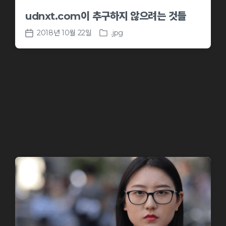
udnxt.com이 추구하지 않으려는 것들
2018년 10월 22일
.jpg
P
P
o
o
s
s
t
t
e
d
d
a
i
t
n
e