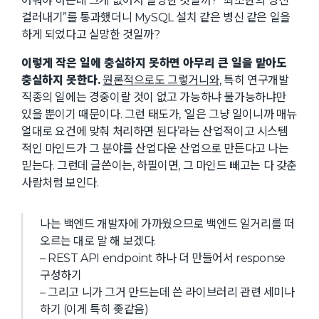
어줘야 하는데 그게 없어서 실망한 것일까? “최소한의 병신
걸러내기”를 통과했더니 MySQL 설치 같은 병신 같은 일을
하게 되었다고 실망한 것일까?
이렇게 작은 일에 충실하지 못하면 아무리 큰 일을 맡아도
충실하지 못한다.
원론적으로도 그렇거니와,
특히 연구개발
직종의 일에는 경중이랄 것이 없고 가능하냐 불가능하냐만
있을 뿐이기 때문이다. 그런 태도가, ‘일은 그냥 일이니까 매뉴
얼대로 요건에 맞춰 처리하면 된다’라는 산업적이고 시스템
적인 마인드가 그 분야를 산업다운 산업으로 만든다고 나는
믿는다. 그런데 글쓴이는, 하필이면, 그 마인드 빼고는 다 갖춘
사람처럼 보인다.
나는 백엔드 개발자에 가까웠으므로 백엔드 일거리를 떠
오르는 대로 말 해 보겠다.
– REST API endpoint 하나 더 만들어서 response
구성하기
– 그리고 니가 그거 만드는데 쓴 라이브러리 관련 세미나
하기 (이게 특히 좆같음)