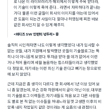
로 나온 이 라이브러리가 해외에서 이렇게 주목 받더라,
이 기술이 이렇게 죽여 준다… 라면서 자위하다가 끝나는
거다. 물론 이런 글들이 회사의 이미지를 아는데 있어서
큰 도움이 되는건 사실이다. 얼마나 허영심에 찌든 바보
같은 회사인지 알 수 있게 해주지.
<와디즈 SW 인턴의 넋두리> 중
솔직히 시인하자면 나도 이렇게 생각했었다. 내가 입사할 수
없는 곳들, 내가 지원해서 탈락했던 곳들의 기술블로그는 특
히나 더 아니꼽게 보였다. 투자금 받아 쓸 데가 없어서 이런
거나 적어 올리며 세월 놀음하는 힙스터들이라고 생각했었
다. 정말로, 자기네는 이런 최신 기술 쓴다고 뻐기는 장으로밖
에 보지 않았다.
근데 지금은 좀 생각이 다르다. 한 회사에서 1년 이상 있어 보
니 좀 알겠는데, 무슨 강좌 차원에서의 글이 아닌 이상, 대부분
의 기술블로그 이력들은, 자기네들도 처음 보고 다른 사람들
도 별로 본 적 없는 이슈들을 쳐내느라 일껏 고생한 이후의 비
망록 내지 작업일지 같은 것이라는 게 요즘의 내 관점이다.