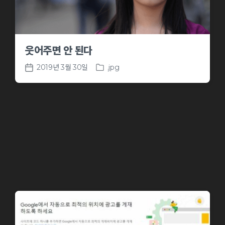
웃어주면 안 된다
2019년 3월 30일
.jpg
P
P
o
o
s
s
t
t
e
d
d
a
i
t
n
e