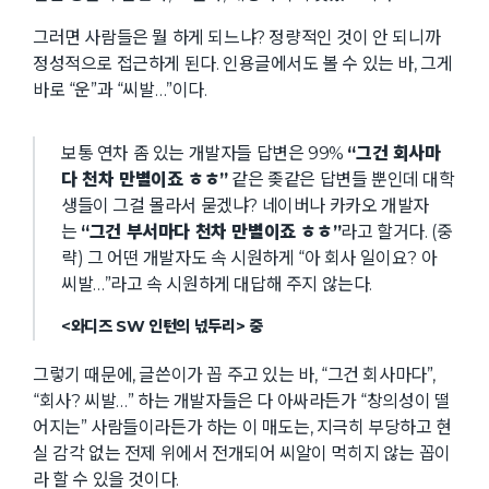
그러면 사람들은 뭘 하게 되느냐? 정량적인 것이 안 되니까
정성적으로 접근하게 된다. 인용글에서도 볼 수 있는 바, 그게
바로 “운”과 “씨발…”이다.
보통 연차 좀 있는 개발자들 답변은 99%
“그건 회사마
다 천차 만별이죠 ㅎㅎ”
같은 좆같은 답변들 뿐인데 대학
생들이 그걸 몰라서 묻겠냐? 네이버나 카카오 개발자
는
“그건 부서마다 천차 만별이죠 ㅎㅎ”
라고 할거다. (중
략) 그 어떤 개발자도 속 시원하게 “아 회사 일이요? 아
씨발…”라고 속 시원하게 대답해 주지 않는다.
<와디즈 SW 인턴의 넋두리> 중
그렇기 때문에, 글쓴이가 꼽 주고 있는 바, “그건 회사마다”,
“회사? 씨발…” 하는 개발자들은 다 아싸라든가 “창의성이 떨
어지는” 사람들이라든가 하는 이 매도는, 지극히 부당하고 현
실 감각 없는 전제 위에서 전개되어 씨알이 먹히지 않는 꼽이
라 할 수 있을 것이다.