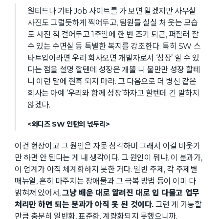
원티드나 기타 Job 사이트를 가 보면 알겠지만 사무실
사진도 그럴듯하게 찍어두고, 팀원들 실실 처 웃는 모습
도 사진 척 걸어두고 1주일에 한 번 조기 퇴근, 퍼질러 잘
수 있는 수면실 등 특별한 복지를 강조한다. 특히 SW 스
타트업이라면 우리 회사오면 개발자로서 ‘성장’ 할 수 있
다는 점을 설명 할텐데 성장은 개뿔 니 불만만 성장 할테
니 이런 말에 현혹 되지 마라. 그 다음으로 더 병신 같은
회사는 아예 ‘우리와 함께 성장’하자고 할텐데 긴 말하지
않겠다.
<와디즈 SW 인턴의 넋두리>
이건 현상이고 그 원인은 자못 심각하며 그래서 이걸 비웃기
만 하면 안 된다는 게 내 생각이다. 그 원인이 뭐냐, 이 분과가,
이 업계가 아직 체계화하지 못한 거다. 일반 주제, 각 주제별
매뉴얼, 흔히 마주치는 장애물과 그 극복 방법 등이 이미 다
밝혀져 있어서,
그냥 배운 대로 알려진 대로 입 다물고 업무
처리만 하면 되는 분과가 아직 못 된 것이다.
그런 게 가능할
만큼 충분히 일반화, 표준화, 계량화되지 못했으니까.