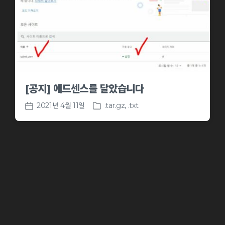
[공지] 애드센스를 달았습니다
2021년 4월 11일
.tar.gz
,
.txt
P
P
o
o
s
s
t
t
e
d
d
a
i
t
n
e