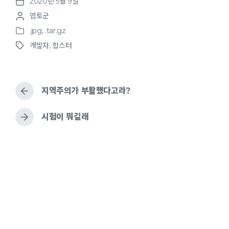
2020년 5월 9일
c
p
it
c
st
ss
ar
P
P
엽토군
o
k
y
te
e
o
a
e
o
s
.jpg
,
.tar.gz
et
Li
r
b
d
g
P
s
t
개발자
,
힙스터
o
t
d
T
n
o
o
e
s
e
a
a
k
o
n
t
d
t
g
e
b
e
g
k
d
지역주의가 부활했다고라?
y
e
i
d
n
w
시험이 뭐길래
i
t
h