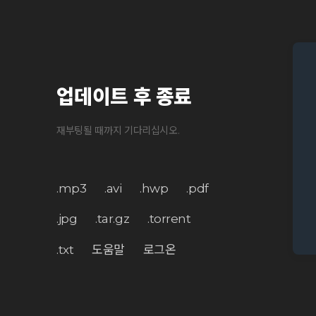
업데이트 후 종료
재부팅될 때까지 기다리십시오.
.mp3
.avi
.hwp
.pdf
.jpg
.tar.gz
.torrent
.txt
도움말
로그온