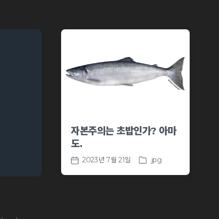
자본주의는 초밥인가? 아마
도.
2023년 7월 21일
.jpg
P
P
o
o
s
s
t
t
e
d
d
a