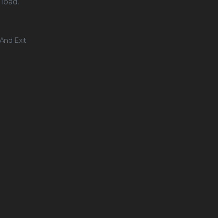
load.
nd Exit.