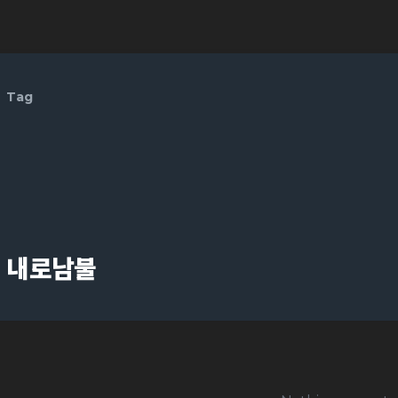
Tag
내로남불