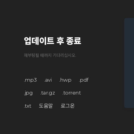
업데이트 후 종료
재부팅될 때까지 기다리십시오.
.mp3
.avi
.hwp
.pdf
.jpg
.tar.gz
.torrent
.txt
도움말
로그온