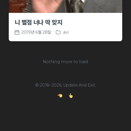
니 별점 너나 딱 맞지
2019년 6월 28일
.avi
P
P
o
o
s
s
t
t
e
d
Nothing more to load.
d
a
i
t
n
e
© 2018~2026, Update And Exit.