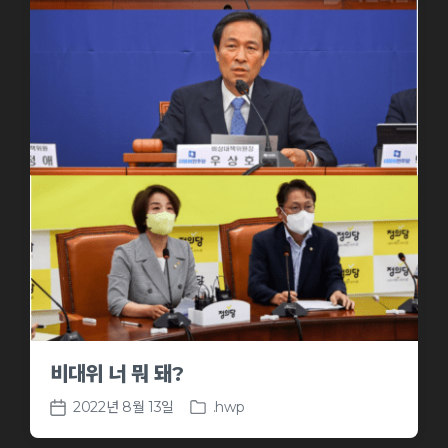
비대위 너 뭐 돼?
2022년 8월 13일
.hwp
P
P
o
o