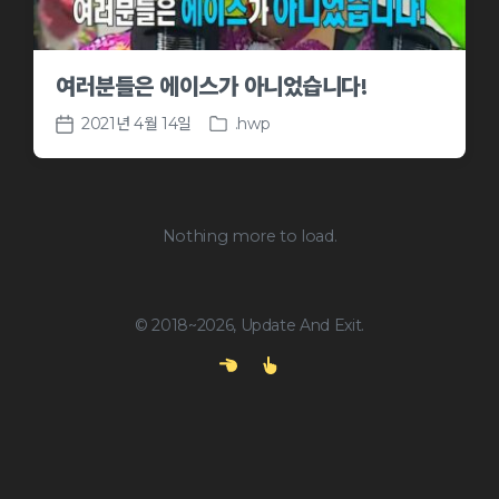
여러분들은 에이스가 아니었습니다!
2021년 4월 14일
.hwp
P
P
o
o
s
s
t
t
e
d
Nothing more to load.
d
a
i
t
n
e
© 2018~2026, Update And Exit.