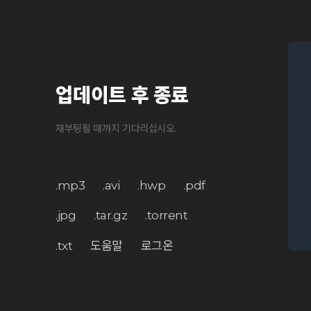
업데이트 후 종료
재부팅될 때까지 기다리십시오.
.mp3
.avi
.hwp
.pdf
.jpg
.tar.gz
.torrent
.txt
도움말
로그온