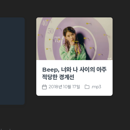
Beep, 너와 나 사이의 아주
적당한 경계선
2018년 10월 17일
.mp3
P
P
o
o
s
s
t
t
e
d
d
a
i
t