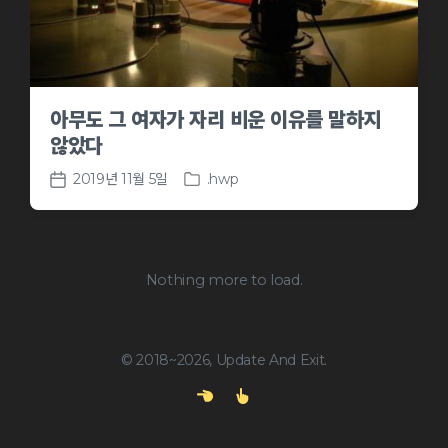
아무도 그 여자가 자리 비운 이유를 말하지
않았다
2019년 11월 5일
.hwp
P
P
o
o
s
s
t
t
e
d
Nothing more to load.
d
a
i
t
n
e
© 2018~2026, Update And Exit.