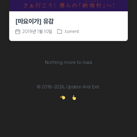
[마요이가] 유감
2019년 1월 10일
.torrent
P
P
o
o
s
s
t
t
e
d
Nothing more to load.
d
a
i
t
n
e
© 2018~2026, Update And Exit.