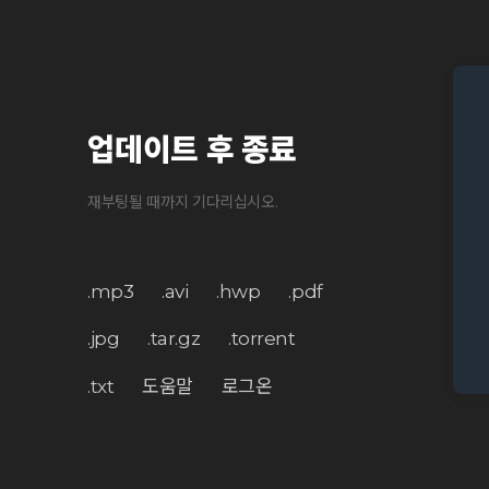
업데이트 후 종료
재부팅될 때까지 기다리십시오.
.mp3
.avi
.hwp
.pdf
.jpg
.tar.gz
.torrent
.txt
도움말
로그온