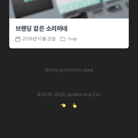
브랜딩 같은 소리하네
2018년 10월 25일
.hwp
P
P
o
o
s
s
t
t
e
d
Nothing more to load.
d
a
i
t
n
e
© 2018~2026, Update And Exit.