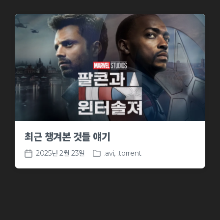
최근 챙겨본 것들 얘기
2025년 2월 23일
.avi
,
.torrent
P
P
o
o
s
s
t
t
e
d
d
a
i