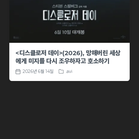
<디스클로저 데이>(2026), 망해버린 세상
에게 미지를 다시 조우하자고 호소하기
2026년 6월 14일
.avi
P
P
o
o
s
s
t
t
e
d
d
a
i
t
n
e