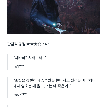
관람객 평점 ★★★☆ 7.42
“사바하? 시바… 하…”
ijs1****
“초반은 강렬하나 중후반은 늘어지고 반전은 미약하다.
대체 염소는 왜 울고, 소는 왜 죽은겨?”
rock****