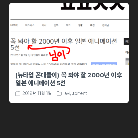
(뉴타입 꼰대들이) 꼭 봐야 할 2000년 이후
일본 애니메이션 5선
2018년 11월 1일
.avi
,
.torrent
P
P
o
o
s
s
t
t
e
d
d
a
i
t