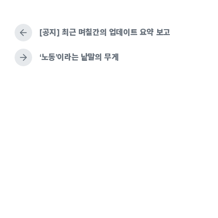
e
b
g
e
k
d
y
g
i
e
[공지] 최근 며칠간의 업데이트 요약 보고
n
d
w
i
‘노동’이라는 낱말의 무게
t
h