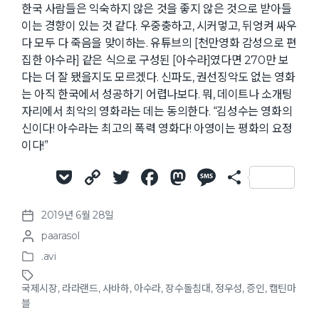
한국 사람들은 익숙하지 않은 것을 좋지 않은 것으로 받아들
이는 경향이 있는 것 같다. 우중충하고, 시커멓고, 뒤엉켜 싸우
다 모두 다 죽음을 맞이하는. 유튜브의 [천만영화 감성으로 편
집한 아수라] 같은 식으로 구성된 [아수라]였다면 270만 보
다는 더 잘 됐을지도 모르겠다. 신파도, 권선징악도 없는 영화
는 아직 한국에서 성공하기 어렵나보다. 뭐, 데이트나 소개팅
자리에서 최악의 영화라는 데는 동의한다. “김성수는 영화의
신이다! 아수라는 최고의 폭력 영화다! 아영이는 평화의 요정
이다!”
P
C
T
F
M
M
S
o
o
w
a
a
e
h
2019년 6월 28일
c
p
it
c
st
ss
ar
P
P
paarasol
o
k
y
te
e
o
a
e
o
s
.avi
et
Li
r
b
d
g
P
s
t
o
t
d
n
o
o
e
국제시장
,
라라랜드
,
사바하
,
아수라
,
장수돌침대
,
정우성
,
증인
,
캡틴마
s
e
T
a
블
k
o
n
t
d
a
t