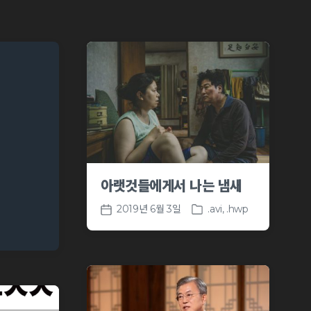
아랫것들에게서 나는 냄새
2019년 6월 3일
.avi
,
.hwp
P
P
o
o
s
s
t
t
e
d
d
a
i
t