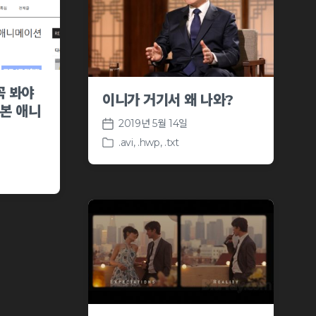
n
e
꼭 봐야
이니가 거기서 왜 나와?
일본 애니
2019년 5월 14일
P
.avi
,
.hwp
,
.txt
o
P
s
o
t
s
d
t
a
e
t
d
e
i
n