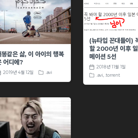
(뉴타입 꼰대들이) 
할 2000년 이후 
개똥같은 삶, 이 아이의 행복
메이션 5선
은 어디에?
2018년 11월 1일
P
2019년 4월 12일
.avi
.avi
,
.torrent
P
o
P
o
s
o
s
t
s
t
d
t
e
a
e
d
t
d
i
e
i
n
n