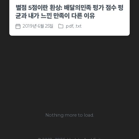
별점 5점이란 환상: 배달의민족 평가 점수 평
균과 내가 느낀 만족이 다른 이유
2019년 6월 25일
.pdf
,
.txt
P
P
o
o
s
s
t
t
e
d
d
a
i
t
n
e
Nothing more to load.