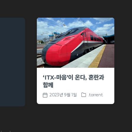
‘ITX-마음’이 온다, 혼란과
함께
2023년 9월 1일
.torrent
P
P
o
o
s
s
t
t
e
d
d
a