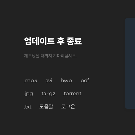
업데이트 후 종료
재부팅될 때까지 기다리십시오.
.mp3
.avi
.hwp
.pdf
.jpg
.tar.gz
.torrent
.txt
도움말
로그온