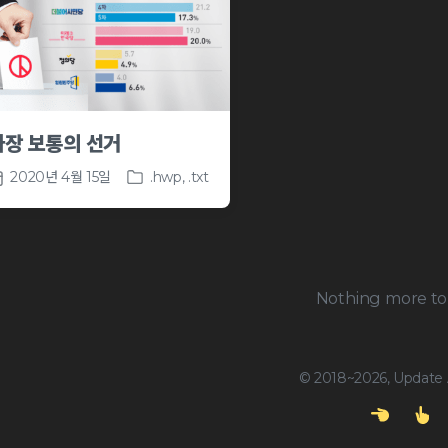
가장 보통의 선거
2020년 4월 15일
.hwp
,
.txt
P
o
s
t
e
d
Nothing more to 
i
n
© 2018~2026, Update A