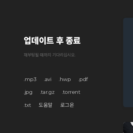
업데이트 후 종료
재부팅될 때까지 기다리십시오.
.mp3
.avi
.hwp
.pdf
.jpg
.tar.gz
.torrent
.txt
도움말
로그온