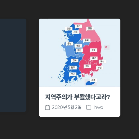
지역주의가 부활했다고라?
2020년 5월 2일
.hwp
P
P
o
o
s
s
t
t
e
d