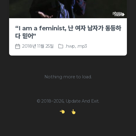
“I am a feminist, 난 여자 남자가 동등하
다 믿어”
2018년 11월 25일
.hwp
,
.mp3
P
P
o
o
s
s
t
t
e
d
Nothing more to load.
d
a
i
t
n
e
© 2018~2026, Update And Exit.