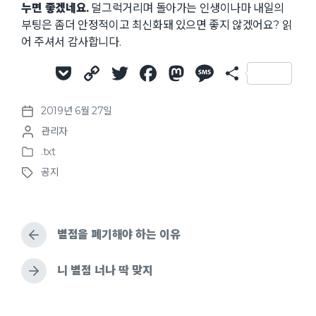
누면 좋겠네요.
덜그럭거리며 돌아가는 인생이나마 내일의
부팅은 좀더 안정적이고 최신화돼 있으면 좋지 않겠어요? 읽
어 주셔서 감사합니다.
P
C
T
F
M
M
S
o
o
w
a
a
e
h
2019년 6월 27일
c
p
it
c
st
ss
ar
P
P
관리자
o
k
y
te
e
o
a
e
o
s
.txt
et
Li
r
b
d
g
P
s
t
공지
o
t
d
T
n
o
o
e
s
e
a
a
k
o
n
t
d
t
g
e
b
e
g
k
d
별점을 폐기해야 하는 이유
y
e
i
d
n
w
니 별점 너나 딱 맞지
i
t
h