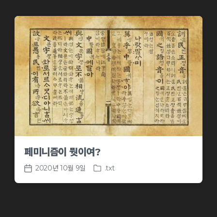
페미니즘이 뭣이여?
2020년 10월 9일
.txt
P
P
o
o
s
s
t
t
e
d