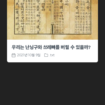
우리는 난닝구와 쓰레빠를 버릴 수 있을까?
2021년 10월 9일
.txt
P
P
o
o
s
s
t
t
e
d
d
a
i
t
n
e