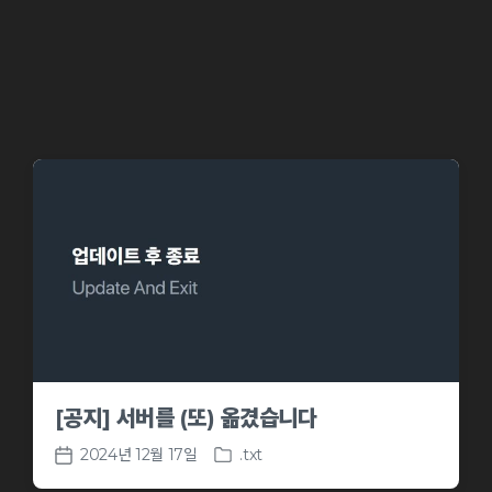
d
a
i
t
n
e
[공지] 서버를 (또) 옮겼습니다
2024년 12월 17일
.txt
P
P
o
o