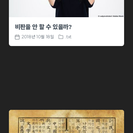
비판을 안 할 수 있을까?
2018년 10월 18일
.txt
P
P
o
o
s
s
t
t
e
d
d
a
i
t
n
e