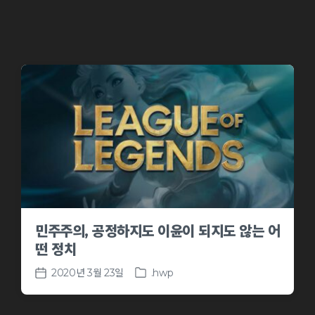
n
e
민주주의, 공정하지도 이윤이 되지도 않는 어
떤 정치
2020년 3월 23일
.hwp
P
P
o
o
s
s