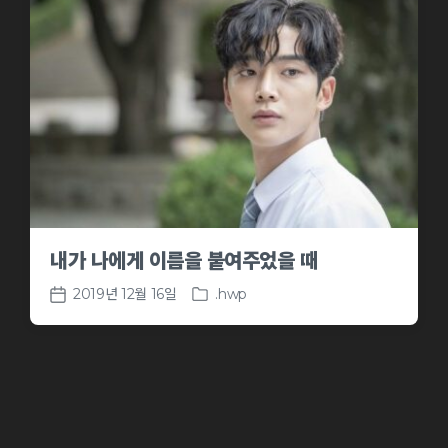
내가 나에게 이름을 붙여주었을 때
2019년 12월 16일
.hwp
P
P
o
o
s
s
t
t
e
d
d
a
i
t