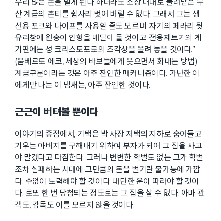
무리 많은 돈을 벌게 된다 하더라도 조상 대대로 물려받은 무
산 계급의 촌티를 쉽사리 벗어 버릴 수 없다. 그래서 그는 생
선용 포크와 나이프를 사용할 줄도 모르며, 자기의 페라리 뒷
유리창에 원숭이 인형을 매달아 둘 것이고, 전용제트기의 계
기판에는 성 크리스토포로의 조각상을 올려 놓을 것이다.”
(움베르토 에코, 세상의 바보들에게 웃으면서 화내는 방법)
계급구분이라는 것은 아주 잔인한 매커니즘이다. 가난한 이
에게만 나는 이 냄새는, 아주 잔인한 것이다.
근근이 버텨볼 뿐이다
이야기의 종점에서, 기택은 박 사장 저택의 지하로 숨어들고
기우는 아버지를 구해내기 위하여 부자가 되어 그 집을 사고
야 말겠다고 다짐한다. 그러나 변변한 학벌도 없는 그가 학벌
조차 실패하는 시대에 그만큼의 돈을 벌기란 불가능에 가깝
다. 수없이 노력해야 할 것이다. 대단한 운이 따라야 할 것이
다. 로또 한 번 당첨되는 정도로는 그 집을 살 수 없다. 아마 관
객도, 감독도 이를 모르지 않을 것이다.