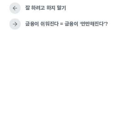
e
b
e
g
k
d
잘 하려고 하지 말기
y
e
i
d
n
w
금융이 쉬워진다 = 금융이 ‘만만해진다’?
i
t
h