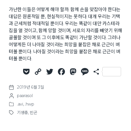
가난한 이들은 어떻게 해야 할까. 함께 손을 맞잡아야 한다는
대답은 원론적일 뿐, 현실적이지는 못하다. 대개 우리는 기택
과 근세처럼 적대적일 뿐이다. 우리는 똑같이 대만 카스테라
집을 열 것이고, 함께 망할 것이며, 서로의 자리를 빼앗기 위해
골몰할 것이며 또 그 이후에도 똑같이 가난할 것이다. 그러나
어떻게든 더 나아질 것이라는 희망을 붙잡은 채로 근근이 버
텨볼 뿐이다. 나아질 것이라는 희망을 붙잡은 채로 근근이 버
텨볼 뿐이다.
P
C
T
F
M
M
S
o
o
w
a
a
e
h
2019년 6월 3일
c
p
it
c
st
ss
ar
P
P
paarasol
o
k
y
te
e
o
a
e
o
s
.avi
,
.hwp
et
Li
r
b
d
g
P
s
t
기생충
,
빈곤
o
t
d
T
n
o
o
e
s
e
a
a
k
o
n
t
d
t
g