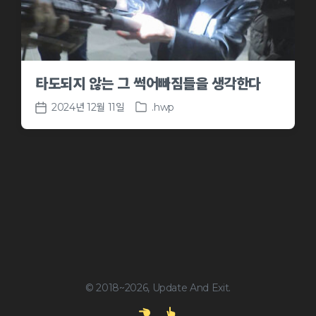
타도되지 않는 그 썩어빠짐들을 생각한다
2024년 12월 11일
.hwp
P
P
o
o
s
s
t
t
e
d
d
a
i
t
n
e
© 2018~2026, Update And Exit.