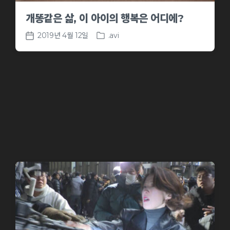
개똥같은 삶, 이 아이의 행복은 어디에?
2019년 4월 12일
.avi
P
P
o
o
s
s
t
t
e
d
d
a
i
t
n
e