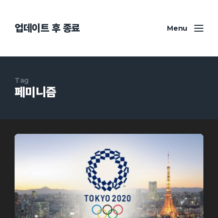
업데이트 후 종료
Menu
Tag
페미니즘