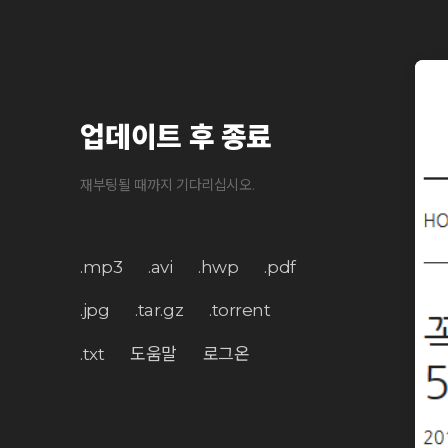
업데이트 후 종료
재부팅될 때까지 기다리십시오.
.mp3
.avi
.hwp
.pdf
.jpg
.tar.gz
.torrent
.txt
도움말
로그온