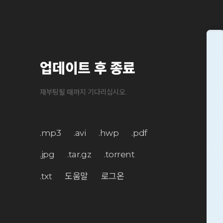
업데이트 후 종료
재부팅될 때까지 기다리십시오.
.mp3
.avi
.hwp
.pdf
.jpg
.tar.gz
.torrent
.txt
도움말
로그온