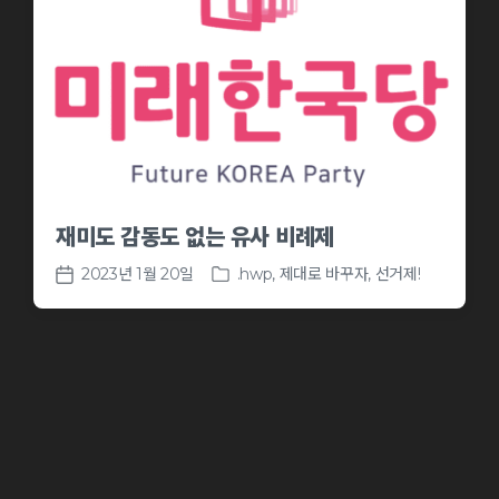
재미도 감동도 없는 유사 비례제
2023년 1월 20일
.hwp
,
제대로 바꾸자, 선거제!
P
P
o
o
s
s
t
t
e
d
d
a
i
t
n
e