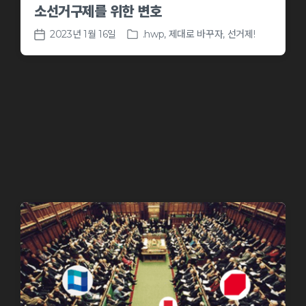
소선거구제를 위한 변호
2023년 1월 16일
.hwp
,
제대로 바꾸자, 선거제!
P
P
o
o
s
s
t
t
e
d
d
a
i
t
n
e