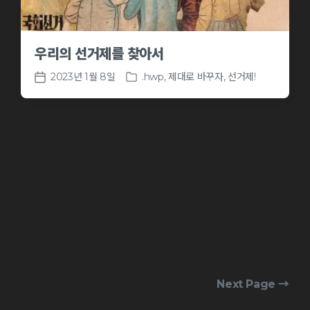
우리의 선거제를 찾아서
2023년 1월 8일
.hwp
,
제대로 바꾸자, 선거제!
P
P
o
o
s
s
t
t
e
d
d
a
i
t
n
e
Next Page →