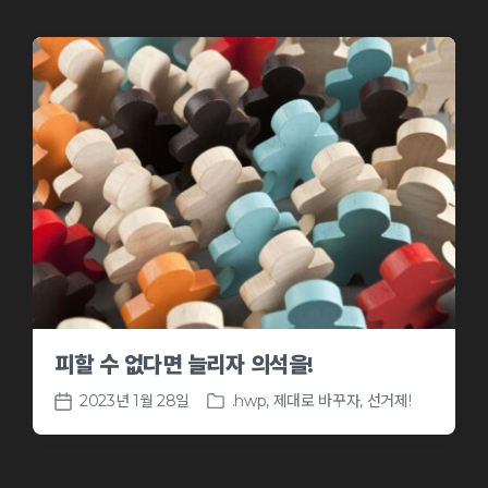
피할 수 없다면 늘리자 의석을!
2023년 1월 28일
.hwp
,
제대로 바꾸자, 선거제!
P
P
o
o
s
s
t
t