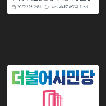
2023년 1월 24일
.hwp
,
제대로 바꾸자, 선거제!
P
P
o
o
s
s
t
t
e
d
d
a
i
t
n
e