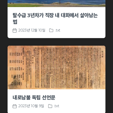
탈수급 3년차가 직장 내 대화에서 살아남는
법
2023년 12월 10일
.txt
P
P
o
o
s
s
t
t
e
d
d
a
i
t
n
e
내로남불 독립 선언문
2023년 10월 9일
.txt
P
P