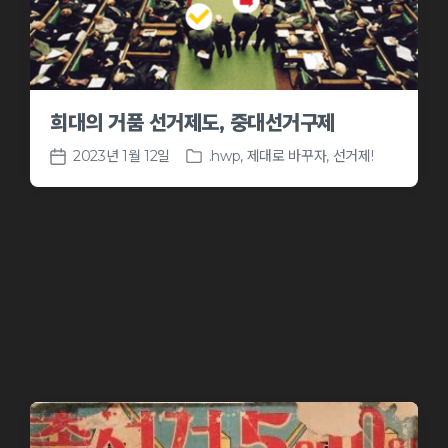
희대의 거품 선거제도, 중대선거구제
2023년 1월 12일
.hwp
,
제대로 바꾸자, 선거제!
P
P
o
o
s
s
t
t
e
d
d
a
i
t
n
e