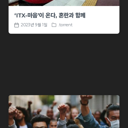
‘ITX-마음’이 온다, 혼란과 함께
2023년 9월 1일
.torrent
P
P
o
o
s
s
t
t
e
d
d
a
i
t
n
e