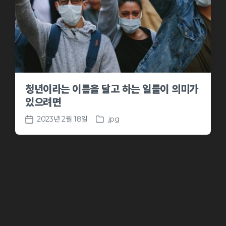
청년이라는 이름을 달고 하는 일들이 의미가
있으려면
2023년 2월 18일
.jpg
P
P
o
o
s
s
t
t
e
d
d
a
i
t
n
e