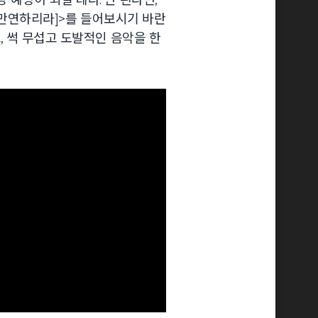
예상이 되실 테다. 안 된다면,
오가 만연하리라]>를 들어보시기 바란
, 썩 무섭고 도발적인 음악을 한